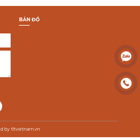
BẢN ĐỒ
d by tltvietnam.vn