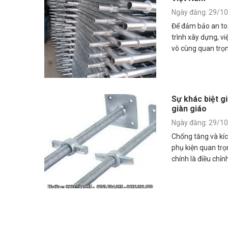
Ngày đăng: 29/1
Để đảm bảo an to
trình xây dựng, vi
vô cùng quan trọn
giáo xây dựng đượ
13662:2023 - Giàn
Sự khác biệt g
giàn giáo
Ngày đăng: 29/1
Chống tăng và kíc
phụ kiện quan trọ
chính là điều chỉn
vô cùng khác nha