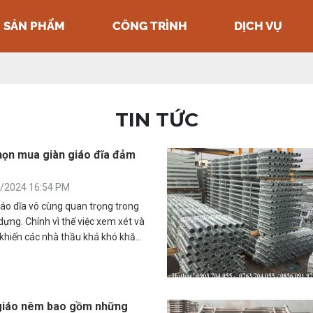
SẢN PHẨM
CÔNG TRÌNH
DỊCH VỤ
TIN TỨC
họn mua giàn giáo đĩa đảm
0/2024 16:54 PM
giáo dĩa vô cùng quan trọng trong
 dựng. Chính vì thế việc xem xét và
khiến các nhà thầu khá khó khăn
ề loại thiết bị này.
 giáo nêm bao gồm những