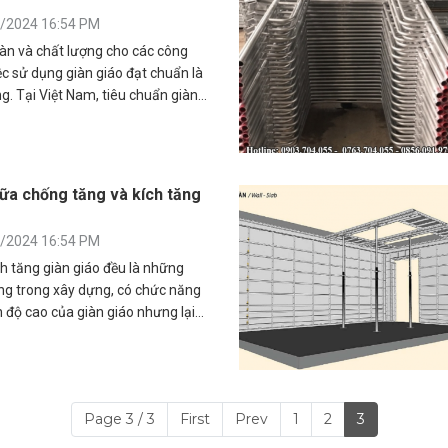
0/2024 16:54 PM
àn và chất lượng cho các công
ệc sử dụng giàn giáo đạt chuẩn là
g. Tại Việt Nam, tiêu chuẩn giàn
c quy định chi tiết trong TCVN
 giáo - Yêu cầu an toàn.
iữa chống tăng và kích tăng
0/2024 16:54 PM
h tăng giàn giáo đều là những
ng trong xây dựng, có chức năng
h độ cao của giàn giáo nhưng lại
u.
Page 3 / 3
First
Prev
1
2
3