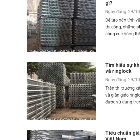
gì?
Ngày đăng: 29/1
Để tạo nên tính v
thi công, những p
công cụ không th
liên kết giữa các
Tìm hiểu sự kh
và ringlock
Ngày đăng: 29/1
Trên thị trường x
và giàn giáo ringl
được sử dụng tro
Tiêu chuẩn già
Việt Nam