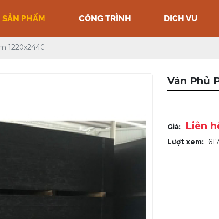
SẢN PHẨM
CÔNG TRÌNH
DỊCH VỤ
im 1220x2440
Ván Phủ 
Liên h
Giá:
Lượt xem:
61