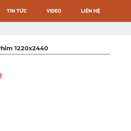
TIN TỨC
VIDEO
LIÊN HỆ
Phim 1220x2440
ệ
7