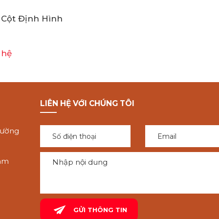
Cột Định Hình
 hệ
LIÊN HỆ VỚI CHÚNG TÔI
hường
Tam